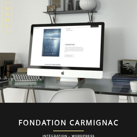
H
O
M
E
FONDATION CARMIGNAC
INTÉGRATION - WORDPRESS