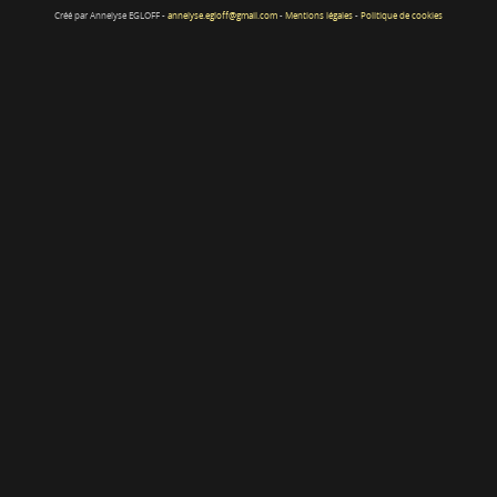
Créé par Annelyse EGLOFF -
annelyse.egloff@gmail.com
-
Mentions légales
-
Politique de cookies