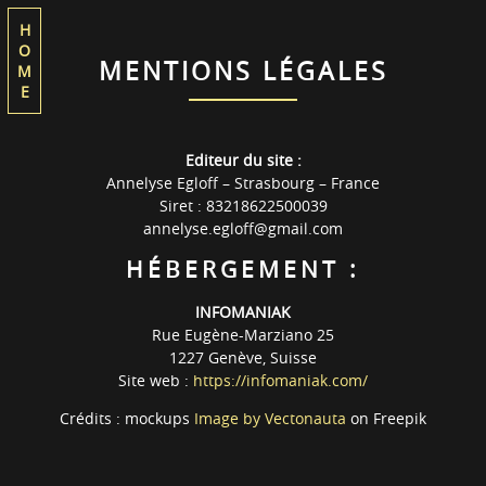
H
O
MENTIONS LÉGALES
M
E
Editeur du site :
Annelyse Egloff – Strasbourg – France
Siret : 83218622500039
annelyse.egloff@gmail.com
HÉBERGEMENT :
INFOMANIAK
Rue Eugène-Marziano 25
1227 Genève, Suisse
Site web :
https://infomaniak.com/
Crédits : mockups
Image by Vectonauta
on Freepik