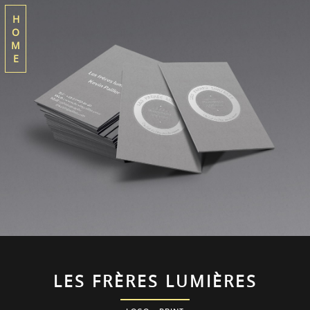
H
O
M
E
LES FRÈRES LUMIÈRES