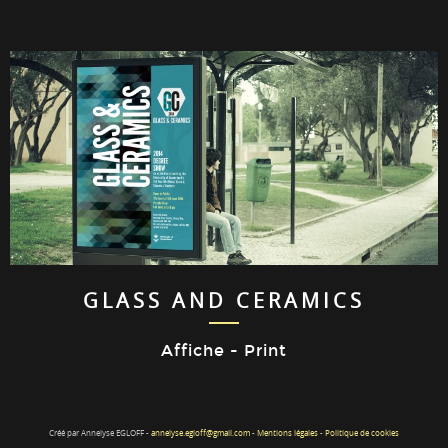
GLASS AND CERAMICS
Affiche - Print
Créé par Annelyse EGLOFF -
annelyse.egloff@gmail.com
-
Mentions légales
-
Politique de cookies