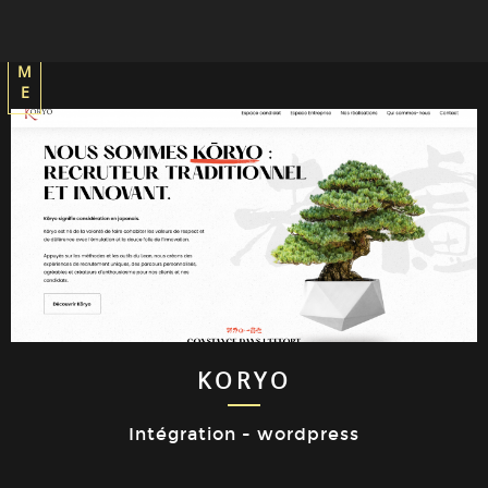
H
O
M
E
KORYO
Intégration - wordpress